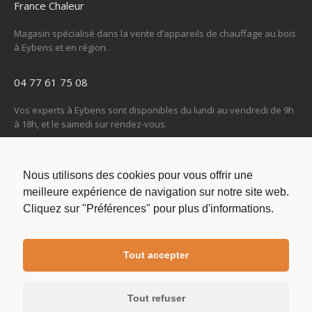
France Chaleur
Magasin spécialisé dans la vente d’appareils de chauffage au bois
à Eybens et en région.
04 77 61 75 08
Vos experts à Eybens sont disponibles du lundi au vendredi de 9h
à 18h, et le samedi sur rendez-vous.
Nos produits
Nous utilisons des cookies pour vous offrir une
Poêles à granulés
meilleure expérience de navigation sur notre site web.
Poêles à bois
Cliquez sur "Préférences" pour plus d'informations.
Gamme ROMA
Nos services
Tout accepter
Étude de faisabilité
MaPrimeRénov’
Tout refuser
Installation & Assistance