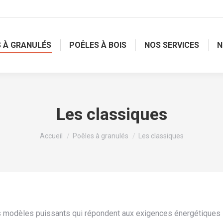
 À GRANULÉS
POÊLES À BOIS
NOS SERVICES
N
Les classiques
Vous êtes ici :
Accueil
Poêles à granulés
Les classiques
 modèles puissants qui répondent aux exigences énergétiques l