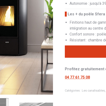
Autonomie : jusqu’à 3
Les + du poêle Sfera 
Finitions haut de gamm
intégration au centre 
Confort sonore : poêle
Résistant : chambre d
Profitez gratuitement 
04 77 61 75 08
Catégories :
Les canalisables