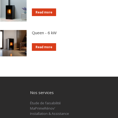
Read more
Queen - 6 kW
Read more
Nos services
Étude de faisabilité
MaPrimeRénov’
Installation & Assistance