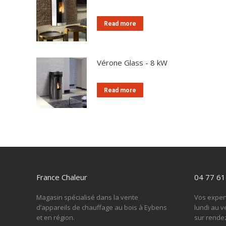
Read more
Vérone Glass - 8 kW
Read more
France Chaleur
04 77 61
Magasin spécialisé dans la vente
Vos exper
d’appareils de chauffage au bois à Eybens
lundi au v
et en région.
sur rende