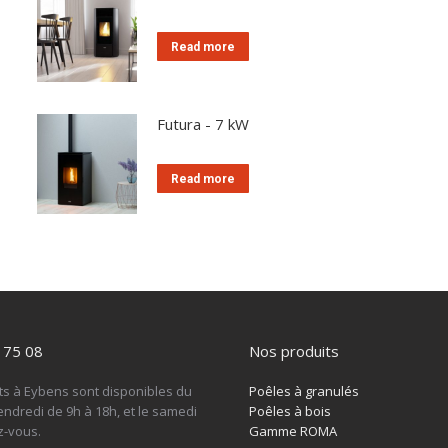
Read more
Futura - 7 kW
Read more
 75 08
Nos produits
ts à Eybens sont disponibles du
Poêles à granulés
endredi de 9h à 18h, et le samedi
Poêles à bois
z-vous.
Gamme ROMA